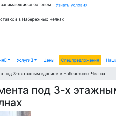
и занимающиеся бетоном
Узнать условия
оставкой в Набережных Челнах
ия
Услуги
Цены
Спецпредложения
Наши
та под 3-х этажным зданием в Набережных Челнах
мента под 3-х этажны
лнах